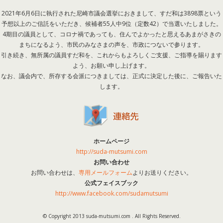
2021年6月6日に執行された尼崎市議会選挙におきまして、すだ和は3898票という
予想以上のご信託をいただき、候補者55人中9位（定数42）で当選いたしました。
4期目の議員として、コロナ禍であっても、住んでよかったと思えるあまがさきの
まちになるよう、市民のみなさまの声を、市政につないで参ります。
引き続き、無所属の議員すだ和を、これからもよろしくご支援、ご指導を賜ります
よう、お願い申し上げます。
なお、議会内で、所存する会派につきましては、正式に決定した後に、ご報告いた
します。
ホームページ
http://suda-mutsumi.com
お問い合わせ
お問い合わせは、
専用メールフォーム
よりお送りください。
公式フェイスブック
http://www.facebook.com/sudamutsumi
© Copyright 2013 suda-mutsumi.com . All Rights Reserved.