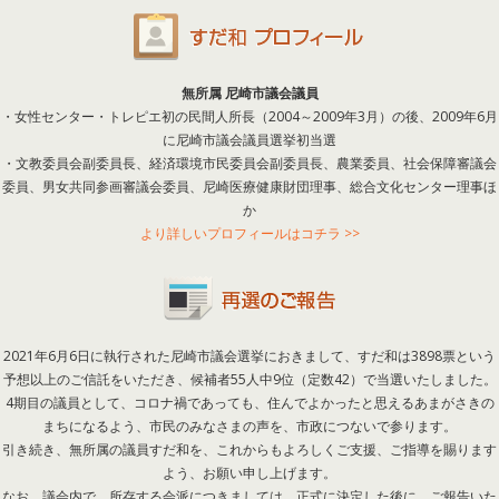
無所属 尼崎市議会議員
・女性センター・トレピエ初の民間人所長（2004～2009年3月）の後、2009年6月
に尼崎市議会議員選挙初当選
・文教委員会副委員長、経済環境市民委員会副委員長、農業委員、社会保障審議会
委員、男女共同参画審議会委員、尼崎医療健康財団理事、総合文化センター理事ほ
か
より詳しいプロフィールはコチラ >>
2021年6月6日に執行された尼崎市議会選挙におきまして、すだ和は3898票という
予想以上のご信託をいただき、候補者55人中9位（定数42）で当選いたしました。
4期目の議員として、コロナ禍であっても、住んでよかったと思えるあまがさきの
まちになるよう、市民のみなさまの声を、市政につないで参ります。
引き続き、無所属の議員すだ和を、これからもよろしくご支援、ご指導を賜ります
よう、お願い申し上げます。
なお、議会内で、所存する会派につきましては、正式に決定した後に、ご報告いた