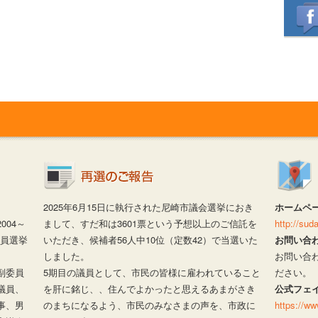
2025年6月15日に執行された尼崎市議会選挙におき
ホームペ
04～
まして、すだ和は3601票という予想以上のご信託を
http://su
議員選挙
いただき、候補者56人中10位（定数42）で当選いた
お問い合
しました。
お問い合
副委員
5期目の議員として、市民の皆様に雇われていること
ださい。
議員、
を肝に銘じ、、住んでよかったと思えるあまがさき
公式フェ
事、男
のまちになるよう、市民のみなさまの声を、市政に
https://w