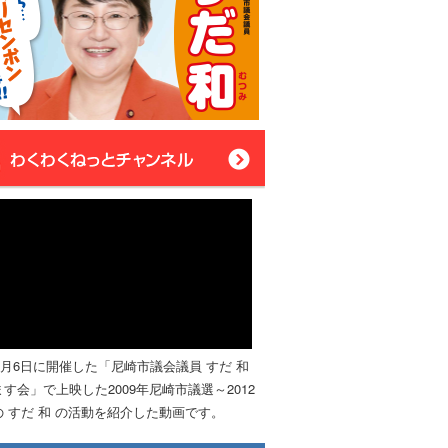
年4月6日に開催した「尼崎市議会議員 すだ 和
す会」で上映した2009年尼崎市議選～2012
 すだ 和 の活動を紹介した動画です。