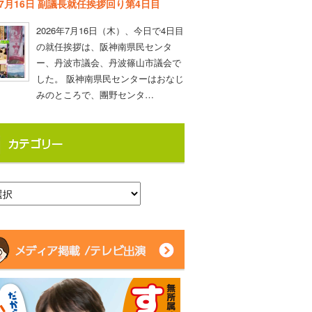
年7月16日 副議長就任挨拶回り第4日目
2026年7月16日（木）、今日で4日目
の就任挨拶は、阪神南県民センタ
ー、丹波市議会、丹波篠山市議会で
した。 阪神南県民センターはおなじ
みのところで、團野センタ…