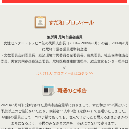
無所属 尼崎市議会議員
・女性センター・トレピエ初の民間人所長（2004～2009年3月）の後、2009年6月
に尼崎市議会議員選挙初当選
・文教委員会副委員長、経済環境市民委員会副委員長、農業委員、社会保障審議会
委員、男女共同参画審議会委員、尼崎医療健康財団理事、総合文化センター理事ほ
か
より詳しいプロフィールはコチラ >>
2021年6月6日に執行された尼崎市議会選挙におきまして、すだ和は3898票という
予想以上のご信託をいただき、候補者55人中9位（定数42）で当選いたしました。
4期目の議員として、コロナ禍であっても、住んでよかったと思えるあまがさきの
まちになるよう、市民のみなさまの声を、市政につないで参ります。