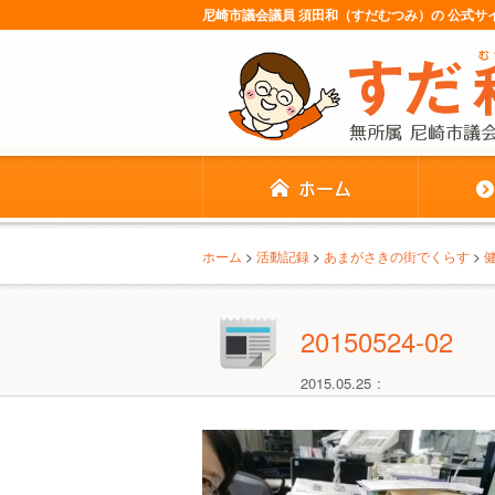
尼崎市議会議員 須田和（すだむつみ）の 公式
ホーム
>
活動記録
>
あまがさきの街でくらす
>
20150524-02
2015.05.25