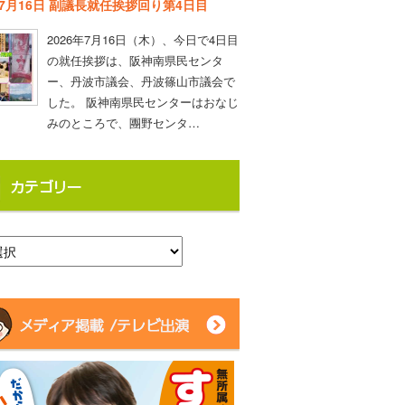
年7月16日 副議長就任挨拶回り第4日目
2026年7月16日（木）、今日で4日目
の就任挨拶は、阪神南県民センタ
ー、丹波市議会、丹波篠山市議会で
した。 阪神南県民センターはおなじ
みのところで、團野センタ…