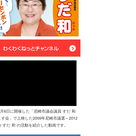
年4月6日に開催した「尼崎市議会議員 すだ 和
す会」で上映した2009年尼崎市議選～2012
 すだ 和 の活動を紹介した動画です。