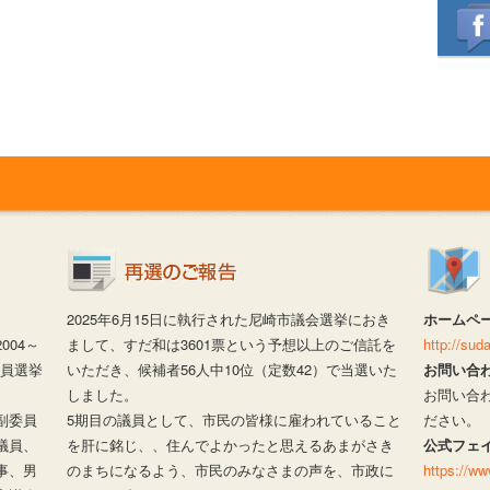
2025年6月15日に執行された尼崎市議会選挙におき
ホームペ
04～
まして、すだ和は3601票という予想以上のご信託を
http://su
議員選挙
いただき、候補者56人中10位（定数42）で当選いた
お問い合
しました。
お問い合
副委員
5期目の議員として、市民の皆様に雇われていること
ださい。
議員、
を肝に銘じ、、住んでよかったと思えるあまがさき
公式フェ
事、男
のまちになるよう、市民のみなさまの声を、市政に
https://w