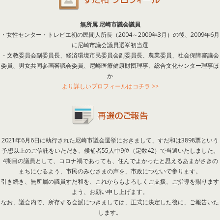
無所属 尼崎市議会議員
・女性センター・トレピエ初の民間人所長（2004～2009年3月）の後、2009年6月
に尼崎市議会議員選挙初当選
・文教委員会副委員長、経済環境市民委員会副委員長、農業委員、社会保障審議会
委員、男女共同参画審議会委員、尼崎医療健康財団理事、総合文化センター理事ほ
か
より詳しいプロフィールはコチラ >>
2021年6月6日に執行された尼崎市議会選挙におきまして、すだ和は3898票という
予想以上のご信託をいただき、候補者55人中9位（定数42）で当選いたしました。
4期目の議員として、コロナ禍であっても、住んでよかったと思えるあまがさきの
まちになるよう、市民のみなさまの声を、市政につないで参ります。
引き続き、無所属の議員すだ和を、これからもよろしくご支援、ご指導を賜ります
よう、お願い申し上げます。
なお、議会内で、所存する会派につきましては、正式に決定した後に、ご報告いた
します。