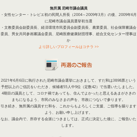
無所属 尼崎市議会議員
・女性センター・トレピエ初の民間人所長（2004～2009年3月）の後、2009年6月
に尼崎市議会議員選挙初当選
・文教委員会副委員長、経済環境市民委員会副委員長、農業委員、社会保障審議会
委員、男女共同参画審議会委員、尼崎医療健康財団理事、総合文化センター理事ほ
か
より詳しいプロフィールはコチラ >>
2021年6月6日に執行された尼崎市議会選挙におきまして、すだ和は3898票という
予想以上のご信託をいただき、候補者55人中9位（定数42）で当選いたしました。
4期目の議員として、コロナ禍であっても、住んでよかったと思えるあまがさきの
まちになるよう、市民のみなさまの声を、市政につないで参ります。
引き続き、無所属の議員すだ和を、これからもよろしくご支援、ご指導を賜ります
よう、お願い申し上げます。
なお、議会内で、所存する会派につきましては、正式に決定した後に、ご報告いた
します。