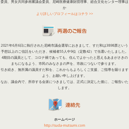
委員、男女共同参画審議会委員、尼崎医療健康財団理事、総合文化センター理事ほ
か
より詳しいプロフィールはコチラ >>
2021年6月6日に執行された尼崎市議会選挙におきまして、すだ和は3898票という
予想以上のご信託をいただき、候補者55人中9位（定数42）で当選いたしました。
4期目の議員として、コロナ禍であっても、住んでよかったと思えるあまがさきの
まちになるよう、市民のみなさまの声を、市政につないで参ります。
引き続き、無所属の議員すだ和を、これからもよろしくご支援、ご指導を賜ります
よう、お願い申し上げます。
なお、議会内で、所存する会派につきましては、正式に決定した後に、ご報告いた
します。
ホームページ
http://suda-mutsumi.com