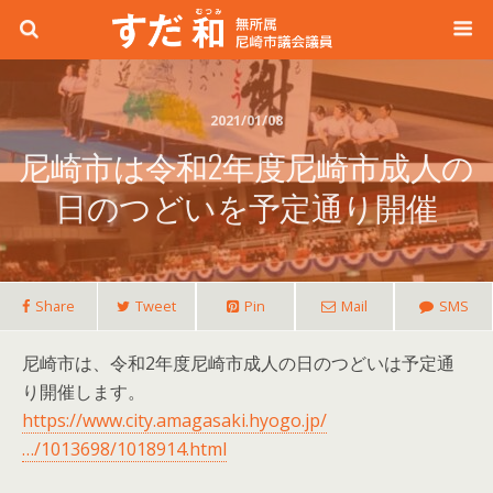
2021/01/08
尼崎市は令和2年度尼崎市成人の
日のつどいを予定通り開催
Share
Tweet
Pin
Mail
SMS
尼崎市は、令和2年度尼崎市成人の日のつどいは予定通
り開催します。
https://www.city.amagasaki.hyogo.jp/
…/1013698/1018914.html