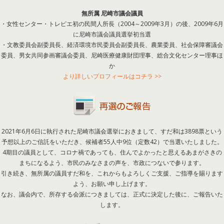
無所属 尼崎市議会議員
・女性センター・トレピエ初の民間人所長（2004～2009年3月）の後、2009年6月
に尼崎市議会議員選挙初当選
・文教委員会副委員長、経済環境市民委員会副委員長、農業委員、社会保障審議会
委員、男女共同参画審議会委員、尼崎医療健康財団理事、総合文化センター理事ほ
か
より詳しいプロフィールはコチラ >>
2021年6月6日に執行された尼崎市議会選挙におきまして、すだ和は3898票という
予想以上のご信託をいただき、候補者55人中9位（定数42）で当選いたしました。
4期目の議員として、コロナ禍であっても、住んでよかったと思えるあまがさきの
まちになるよう、市民のみなさまの声を、市政につないで参ります。
引き続き、無所属の議員すだ和を、これからもよろしくご支援、ご指導を賜ります
よう、お願い申し上げます。
なお、議会内で、所存する会派につきましては、正式に決定した後に、ご報告いた
します。