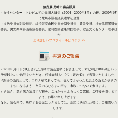
無所属 尼崎市議会議員
・女性センター・トレピエ初の民間人所長（2004～2009年3月）の後、2009年6月
に尼崎市議会議員選挙初当選
・文教委員会副委員長、経済環境市民委員会副委員長、農業委員、社会保障審議会
委員、男女共同参画審議会委員、尼崎医療健康財団理事、総合文化センター理事ほ
か
より詳しいプロフィールはコチラ >>
2021年6月6日に執行された尼崎市議会選挙におきまして、すだ和は3898票という
予想以上のご信託をいただき、候補者55人中9位（定数42）で当選いたしました。
4期目の議員として、コロナ禍であっても、住んでよかったと思えるあまがさきの
まちになるよう、市民のみなさまの声を、市政につないで参ります。
引き続き、無所属の議員すだ和を、これからもよろしくご支援、ご指導を賜ります
よう、お願い申し上げます。
なお、議会内で、所存する会派につきましては、正式に決定した後に、ご報告いた
します。