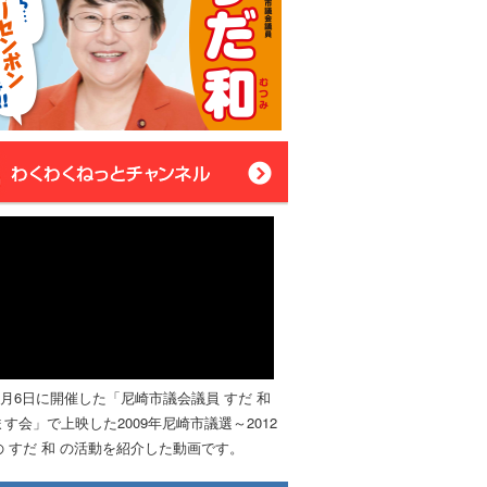
年4月6日に開催した「尼崎市議会議員 すだ 和
す会」で上映した2009年尼崎市議選～2012
 すだ 和 の活動を紹介した動画です。