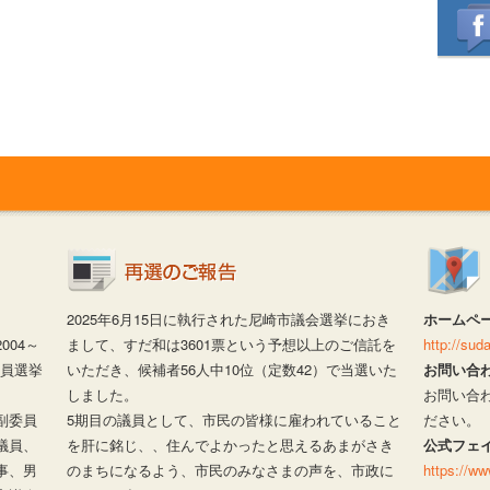
2025年6月15日に執行された尼崎市議会選挙におき
ホームペ
04～
まして、すだ和は3601票という予想以上のご信託を
http://su
議員選挙
いただき、候補者56人中10位（定数42）で当選いた
お問い合
しました。
お問い合
副委員
5期目の議員として、市民の皆様に雇われていること
ださい。
議員、
を肝に銘じ、、住んでよかったと思えるあまがさき
公式フェ
事、男
のまちになるよう、市民のみなさまの声を、市政に
https://w