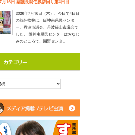
年7月16日 副議長就任挨拶回り第4日目
2026年7月16日（木）、今日で4日目
の就任挨拶は、阪神南県民センタ
ー、丹波市議会、丹波篠山市議会で
した。 阪神南県民センターはおなじ
みのところで、團野センタ…