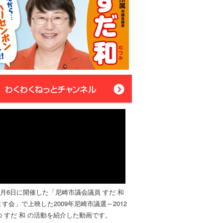
年4月6日に開催した「尼崎市議会議員 すだ 和
す会」で上映した2009年尼崎市議選～2012
 すだ 和 の活動を紹介した動画です。