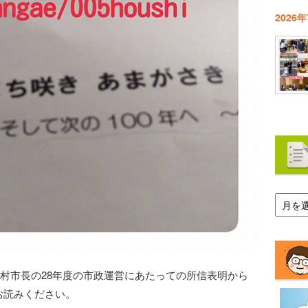
2026
ア
ー
カ
イ
ブ
稲村市長の28年度の市政運営にあたっての所信表明から
お読みください。