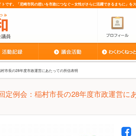
サイトです。「尼崎市民の想いを市政につなぐ～女性がさらに活躍できるまちに」を
稲村市長の28年度市政運営にあたっての所信表明
5回定例会：稲村市長の28年度市政運営に