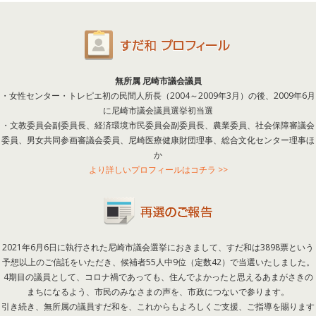
無所属 尼崎市議会議員
・女性センター・トレピエ初の民間人所長（2004～2009年3月）の後、2009年6月
に尼崎市議会議員選挙初当選
・文教委員会副委員長、経済環境市民委員会副委員長、農業委員、社会保障審議会
委員、男女共同参画審議会委員、尼崎医療健康財団理事、総合文化センター理事ほ
か
より詳しいプロフィールはコチラ >>
2021年6月6日に執行された尼崎市議会選挙におきまして、すだ和は3898票という
予想以上のご信託をいただき、候補者55人中9位（定数42）で当選いたしました。
4期目の議員として、コロナ禍であっても、住んでよかったと思えるあまがさきの
まちになるよう、市民のみなさまの声を、市政につないで参ります。
引き続き、無所属の議員すだ和を、これからもよろしくご支援、ご指導を賜ります