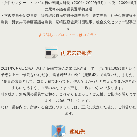
・女性センター・トレピエ初の民間人所長（2004～2009年3月）の後、2009年6月
に尼崎市議会議員選挙初当選
・文教委員会副委員長、経済環境市民委員会副委員長、農業委員、社会保障審議会
委員、男女共同参画審議会委員、尼崎医療健康財団理事、総合文化センター理事ほ
か
より詳しいプロフィールはコチラ >>
2021年6月6日に執行された尼崎市議会選挙におきまして、すだ和は3898票という
予想以上のご信託をいただき、候補者55人中9位（定数42）で当選いたしました。
4期目の議員として、コロナ禍であっても、住んでよかったと思えるあまがさきの
まちになるよう、市民のみなさまの声を、市政につないで参ります。
引き続き、無所属の議員すだ和を、これからもよろしくご支援、ご指導を賜ります
よう、お願い申し上げます。
なお、議会内で、所存する会派につきましては、正式に決定した後に、ご報告いた
します。