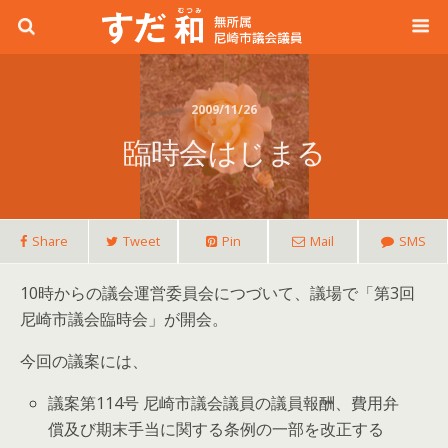
2009/11/26
臨時会はじまる
Share
Tweet
Pin
Mail
SMS
10時からの議会運営委員会につづいて、議場で「第3回
尼崎市議会臨時会」が開会。
今回の議案には、
議案第114号 尼崎市議会議員の議員報酬、費用弁
償及び期末手当に関する条例の一部を改正する