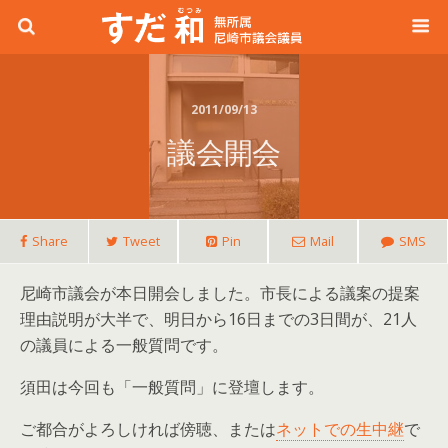
2011/09/13
議会開会
Share
Tweet
Pin
Mail
SMS
尼崎市議会が本日開会しました。市長による議案の提案
理由説明が大半で、明日から16日までの3日間が、21人
の議員による一般質問です。
須田は今回も「一般質問」に登壇します。
ご都合がよろしければ傍聴、または
ネットでの生中継
で