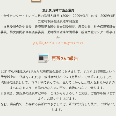
無所属 尼崎市議会議員
・女性センター・トレピエ初の民間人所長（2004～2009年3月）の後、2009年6月
に尼崎市議会議員選挙初当選
・文教委員会副委員長、経済環境市民委員会副委員長、農業委員、社会保障審議会
委員、男女共同参画審議会委員、尼崎医療健康財団理事、総合文化センター理事ほ
か
より詳しいプロフィールはコチラ >>
2021年6月6日に執行された尼崎市議会選挙におきまして、すだ和は3898票という
予想以上のご信託をいただき、候補者55人中9位（定数42）で当選いたしました。
4期目の議員として、コロナ禍であっても、住んでよかったと思えるあまがさきの
まちになるよう、市民のみなさまの声を、市政につないで参ります。
引き続き、無所属の議員すだ和を、これからもよろしくご支援、ご指導を賜ります
よう、お願い申し上げます。
なお、議会内で、所存する会派につきましては、正式に決定した後に、ご報告いた
します。