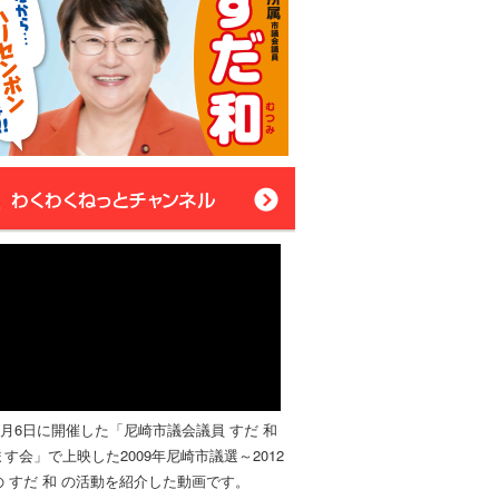
年4月6日に開催した「尼崎市議会議員 すだ 和
す会」で上映した2009年尼崎市議選～2012
 すだ 和 の活動を紹介した動画です。