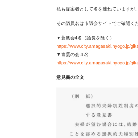
私も提案者として名を連ねていますが
その議員名は市議会サイトでご確認く
▼蒼風会4名（議長を除く）
https://www.city.amagasaki.hyogo.jp/gi
▼青雲の会４名
https://www.city.amagasaki.hyogo.jp/gi
意見書の全文