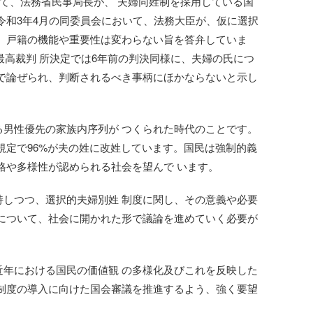
いて、法務省民事局長が、 夫婦同姓制を採用している国
令和3年4月の同委員会において、法務大臣が、仮に選択
も、戸籍の機能や重要性は変わらない旨を答弁していま
た最高裁判 所決定では6年前の判決同様に、夫婦の氏につ
会で論ぜられ、判断されるべき事柄にほかならないと示し
る男性優先の家族内序列が つくられた時代のことです。
規定で96%が夫の姓に改姓しています。国民は強制的義
格や多様性が認められる社会を望んで います。
持しつつ、選択的夫婦別姓 制度に関し、その意義や必要
 について、社会に開かれた形で議論を進めていく必要が
近年における国民の価値観 の多様化及びこれを反映した
 制度の導入に向けた国会審議を推進するよう、強く要望