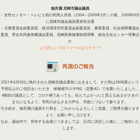
無所属 尼崎市議会議員
・女性センター・トレピエ初の民間人所長（2004～2009年3月）の後、2009年6月
に尼崎市議会議員選挙初当選
・文教委員会副委員長、経済環境市民委員会副委員長、農業委員、社会保障審議会
委員、男女共同参画審議会委員、尼崎医療健康財団理事、総合文化センター理事ほ
か
より詳しいプロフィールはコチラ >>
2021年6月6日に執行された尼崎市議会選挙におきまして、すだ和は3898票という
予想以上のご信託をいただき、候補者55人中9位（定数42）で当選いたしました。
4期目の議員として、コロナ禍であっても、住んでよかったと思えるあまがさきの
まちになるよう、市民のみなさまの声を、市政につないで参ります。
引き続き、無所属の議員すだ和を、これからもよろしくご支援、ご指導を賜ります
よう、お願い申し上げます。
なお、議会内で、所存する会派につきましては、正式に決定した後に、ご報告いた
します。