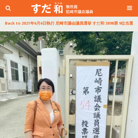
Back to 2021年6月6日執行 尼崎市議会議員選挙 すだ和 3898票 9位当選