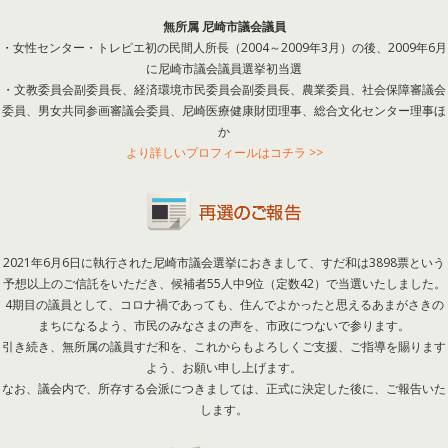
無所属 尼崎市議会議員
・女性センター・トレピエ初の民間人所長（2004～2009年3月）の後、2009年6月
に尼崎市議会議員選挙初当選
・文教委員会副委員長、経済環境市民委員会副委員長、農業委員、社会保障審議会
委員、男女共同参画審議会委員、尼崎医療健康財団理事、総合文化センター理事ほ
か
より詳しいプロフィールはコチラ >>
2021年6月6日に執行された尼崎市議会選挙におきまして、すだ和は3898票という
予想以上のご信託をいただき、候補者55人中9位（定数42）で当選いたしました。
4期目の議員として、コロナ禍であっても、住んでよかったと思えるあまがさきの
まちになるよう、市民のみなさまの声を、市政につないで参ります。
引き続き、無所属の議員すだ和を、これからもよろしくご支援、ご指導を賜ります
よう、お願い申し上げます。
なお、議会内で、所存する会派につきましては、正式に決定した後に、ご報告いた
します。