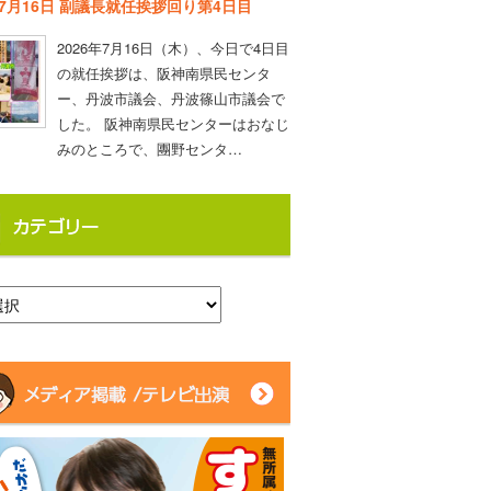
年7月16日 副議長就任挨拶回り第4日目
2026年7月16日（木）、今日で4日目
の就任挨拶は、阪神南県民センタ
ー、丹波市議会、丹波篠山市議会で
した。 阪神南県民センターはおなじ
みのところで、團野センタ…