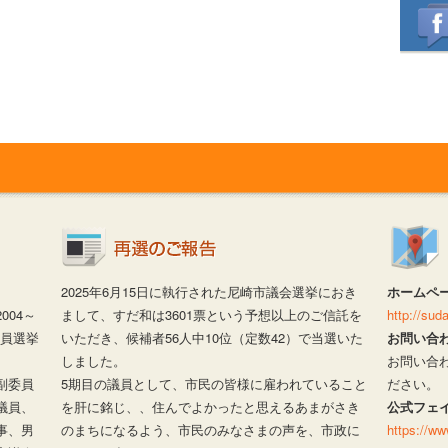
2025年6月15日に執行された尼崎市議会選挙におき
ホームペ
04～
まして、すだ和は3601票という予想以上のご信託を
http://su
議員選挙
いただき、候補者56人中10位（定数42）で当選いた
お問い合
しました。
お問い合
副委員
5期目の議員として、市民の皆様に雇われていること
ださい。
議員、
を肝に銘じ、、住んでよかったと思えるあまがさき
公式フェ
事、男
のまちになるよう、市民のみなさまの声を、市政に
https://w