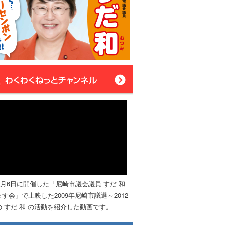
年4月6日に開催した「尼崎市議会議員 すだ 和
す会」で上映した2009年尼崎市議選～2012
 すだ 和 の活動を紹介した動画です。