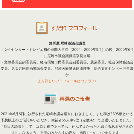
無所属 尼崎市議会議員
・女性センター・トレピエ初の民間人所長（2004～2009年3月）の後、2009年6月
に尼崎市議会議員選挙初当選
・文教委員会副委員長、経済環境市民委員会副委員長、農業委員、社会保障審議会
委員、男女共同参画審議会委員、尼崎医療健康財団理事、総合文化センター理事ほ
か
より詳しいプロフィールはコチラ >>
2021年6月6日に執行された尼崎市議会選挙におきまして、すだ和は3898票という
予想以上のご信託をいただき、候補者55人中9位（定数42）で当選いたしました。
4期目の議員として、コロナ禍であっても、住んでよかったと思えるあまがさきの
まちになるよう、市民のみなさまの声を、市政につないで参ります。