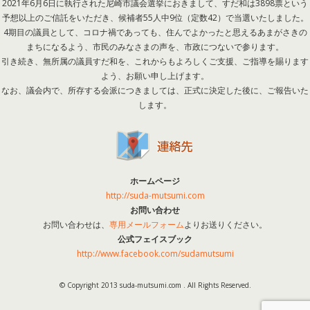
2021年6月6日に執行された尼崎市議会選挙におきまして、すだ和は3898票という
予想以上のご信託をいただき、候補者55人中9位（定数42）で当選いたしました。
4期目の議員として、コロナ禍であっても、住んでよかったと思えるあまがさきの
まちになるよう、市民のみなさまの声を、市政につないで参ります。
引き続き、無所属の議員すだ和を、これからもよろしくご支援、ご指導を賜ります
よう、お願い申し上げます。
なお、議会内で、所存する会派につきましては、正式に決定した後に、ご報告いた
します。
ホームページ
http://suda-mutsumi.com
お問い合わせ
お問い合わせは、
専用メールフォーム
よりお送りください。
公式フェイスブック
http://www.facebook.com/sudamutsumi
© Copyright 2013 suda-mutsumi.com . All Rights Reserved.