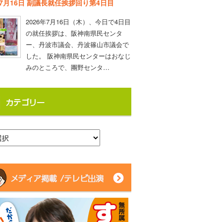
年7月16日 副議長就任挨拶回り第4日目
2026年7月16日（木）、今日で4日目
の就任挨拶は、阪神南県民センタ
ー、丹波市議会、丹波篠山市議会で
した。 阪神南県民センターはおなじ
みのところで、團野センタ…