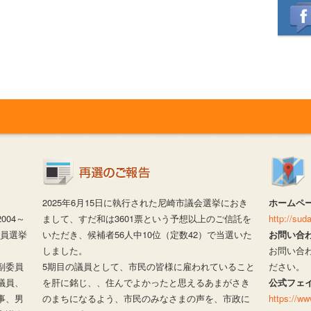
2025年6月15日に執行された尼崎市議会選挙におき
ホームペ
04～
まして、すだ和は3601票という予想以上のご信託を
http://su
議員選挙
いただき、候補者56人中10位（定数42）で当選いた
お問い合
しました。
お問い合
副委員
5期目の議員として、市民の皆様に雇われていること
ださい。
議員、
を肝に銘じ、、住んでよかったと思えるあまがさき
公式フェ
事、男
のまちになるよう、市民のみなさまの声を、市政に
https://w