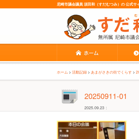
尼崎市議会議員 須田和（すだむつみ）の 公式
ホーム
>
活動記録
>
あまがさきの街でくらす
>
20250911-01
2025.09.23