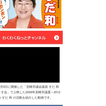
年4月6日に開催した「尼崎市議会議員 すだ 和
す会」で上映した2009年尼崎市議選～2012
 すだ 和 の活動を紹介した動画です。