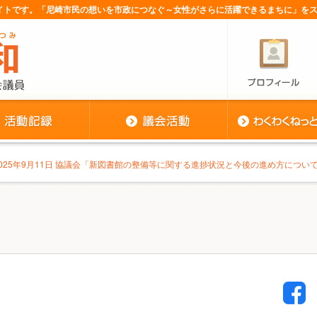
サイトです。「尼崎市民の想いを市政につなぐ～女性がさらに活躍できるまちに」を
2025年9月11日 協議会「新図書館の整備等に関する進捗状況と今後の進め方につい