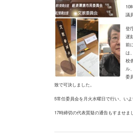
1
議
登
遅
前
は
校
ル
委
致で可決しました。
5常任委員会を月火水曜日で行い、い
17時締切の代表質疑の通告もすませま