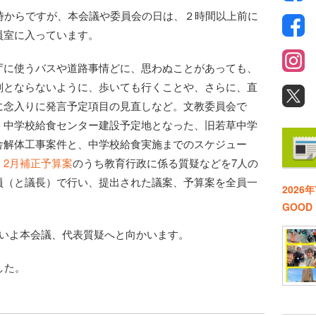
0時からですが、本会議や委員会の日は、２時間以上前に
員室に入っています。
庁に使うバスや道路事情どに、思わぬことがあっても、
刻とならないように、歩いても行くことや、さらに、直
に念入りに発言予定項目の見直しなど。文教委員会で
、中学校給食センター建設予定地となった、旧若草中学
舎解体工事案件と、中学校給食実施までのスケジュー
、
2月補正予算案
のうち教育行政に係る質疑などを7人の
員（と議長）で行い、提出された議案、予算案を全員一
2026
GOO
よいよ本会議、代表質疑へと向かいます。
した。