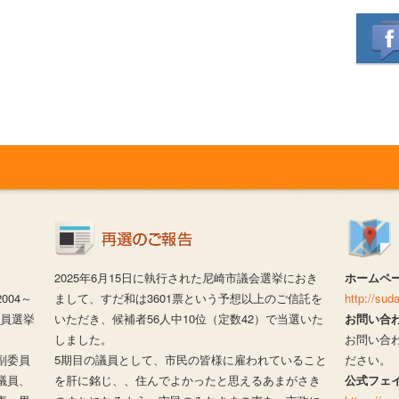
2025年6月15日に執行された尼崎市議会選挙におき
ホームペ
04～
まして、すだ和は3601票という予想以上のご信託を
http://su
議員選挙
いただき、候補者56人中10位（定数42）で当選いた
お問い合
しました。
お問い合
副委員
5期目の議員として、市民の皆様に雇われていること
ださい。
議員、
を肝に銘じ、、住んでよかったと思えるあまがさき
公式フェ