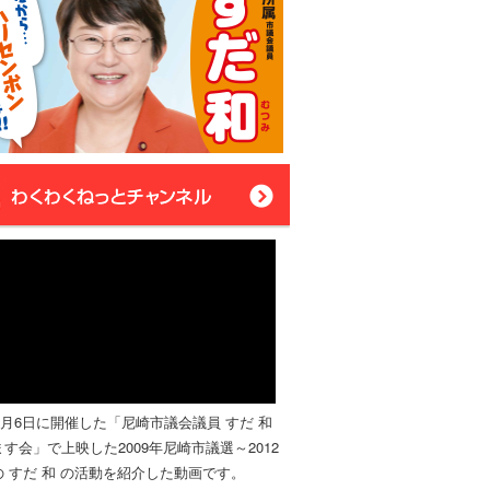
年4月6日に開催した「尼崎市議会議員 すだ 和
す会」で上映した2009年尼崎市議選～2012
 すだ 和 の活動を紹介した動画です。