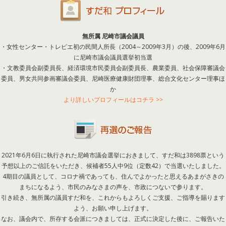
無所属 尼崎市議会議員
・女性センター・トレピエ初の民間人所長（2004～2009年3月）の後、2009年6月
に尼崎市議会議員選挙初当選
・文教委員会副委員長、経済環境市民委員会副委員長、農業委員、社会保障審議会
委員、男女共同参画審議会委員、尼崎医療健康財団理事、総合文化センター理事ほ
か
より詳しいプロフィールはコチラ >>
2021年6月6日に執行された尼崎市議会選挙におきまして、すだ和は3898票という
予想以上のご信託をいただき、候補者55人中9位（定数42）で当選いたしました。
4期目の議員として、コロナ禍であっても、住んでよかったと思えるあまがさきの
まちになるよう、市民のみなさまの声を、市政につないで参ります。
引き続き、無所属の議員すだ和を、これからもよろしくご支援、ご指導を賜ります
よう、お願い申し上げます。
なお、議会内で、所存する会派につきましては、正式に決定した後に、ご報告いた