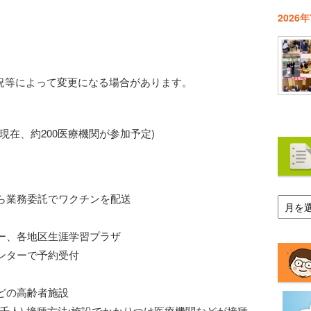
2026
況等によって変更になる場合があります。
現在、約200医療機関が参加予定)
ア
ら業務委託でワクチンを配送
ー
カ
イ
ー、各地区生涯学習プラザ
ブ
ンターで予約受付
どの高齢者施設
者 5 千人) 接種方法:施設でかかりつけ医療機関などが接種