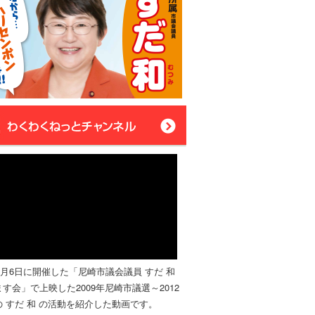
年4月6日に開催した「尼崎市議会議員 すだ 和
す会」で上映した2009年尼崎市議選～2012
 すだ 和 の活動を紹介した動画です。