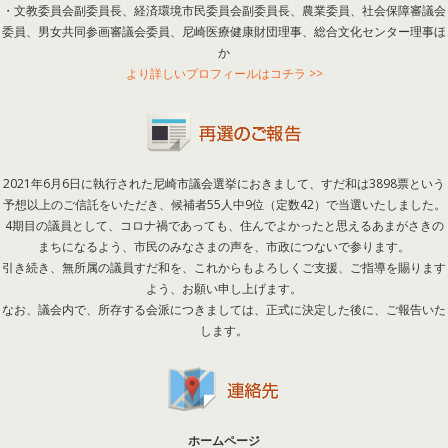
・文教委員会副委員長、経済環境市民委員会副委員長、農業委員、社会保障審議会
委員、男女共同参画審議会委員、尼崎医療健康財団理事、総合文化センター理事ほ
か
より詳しいプロフィールはコチラ >>
2021年6月6日に執行された尼崎市議会選挙におきまして、すだ和は3898票という
予想以上のご信託をいただき、候補者55人中9位（定数42）で当選いたしました。
4期目の議員として、コロナ禍であっても、住んでよかったと思えるあまがさきの
まちになるよう、市民のみなさまの声を、市政につないで参ります。
引き続き、無所属の議員すだ和を、これからもよろしくご支援、ご指導を賜ります
よう、お願い申し上げます。
なお、議会内で、所存する会派につきましては、正式に決定した後に、ご報告いた
します。
ホームページ