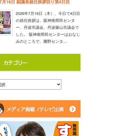
年7月16日 副議長就任挨拶回り第4日目
2026年7月16日（木）、今日で4日目
の就任挨拶は、阪神南県民センタ
ー、丹波市議会、丹波篠山市議会で
した。 阪神南県民センターはおなじ
みのところで、團野センタ…