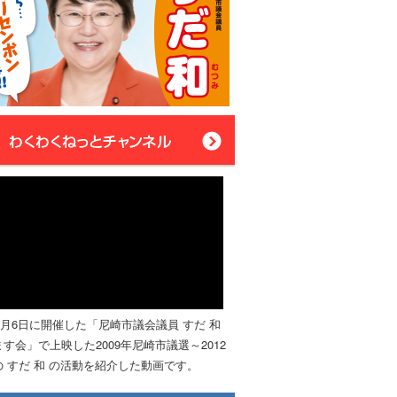
年4月6日に開催した「尼崎市議会議員 すだ 和
す会」で上映した2009年尼崎市議選～2012
 すだ 和 の活動を紹介した動画です。