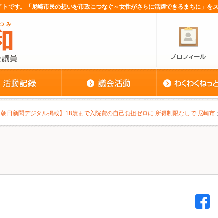
サイトです。「尼崎市民の想いを市政につなぐ～女性がさらに活躍できるまちに」を
【朝日新聞デジタル掲載】18歳まで入院費の自己負担ゼロに 所得制限なしで 尼崎市