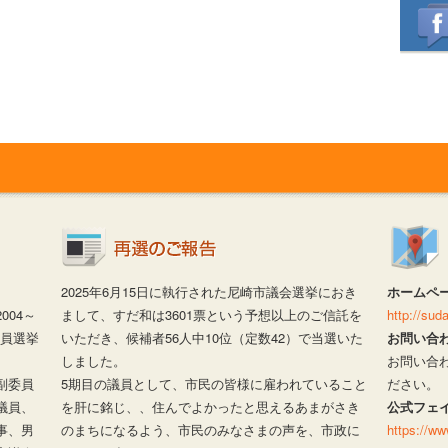
2025年6月15日に執行された尼崎市議会選挙におき
ホームペ
04～
まして、すだ和は3601票という予想以上のご信託を
http://su
議員選挙
いただき、候補者56人中10位（定数42）で当選いた
お問い合
しました。
お問い合
副委員
5期目の議員として、市民の皆様に雇われていること
ださい。
議員、
を肝に銘じ、、住んでよかったと思えるあまがさき
公式フェ
事、男
のまちになるよう、市民のみなさまの声を、市政に
https://w