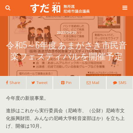
2023/04/29
令和5～6年度 あまがさき市民音
楽フェスティバルを開催予定
Share
Tweet
Pin
Mail
SMS
今年度の新規事業。
進捗はこれから実行委員会（尼崎市、（公財）尼崎市文
化振興財団、みんなの尼崎大学軽音楽部ほか）を立ち上
げ、開催は10月。