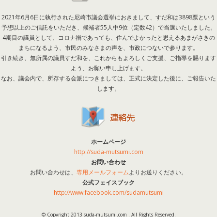
2021年6月6日に執行された尼崎市議会選挙におきまして、すだ和は3898票という
予想以上のご信託をいただき、候補者55人中9位（定数42）で当選いたしました。
4期目の議員として、コロナ禍であっても、住んでよかったと思えるあまがさきの
まちになるよう、市民のみなさまの声を、市政につないで参ります。
引き続き、無所属の議員すだ和を、これからもよろしくご支援、ご指導を賜ります
よう、お願い申し上げます。
なお、議会内で、所存する会派につきましては、正式に決定した後に、ご報告いた
します。
ホームページ
http://suda-mutsumi.com
お問い合わせ
お問い合わせは、
専用メールフォーム
よりお送りください。
公式フェイスブック
http://www.facebook.com/sudamutsumi
© Copyright 2013 suda-mutsumi.com . All Rights Reserved.