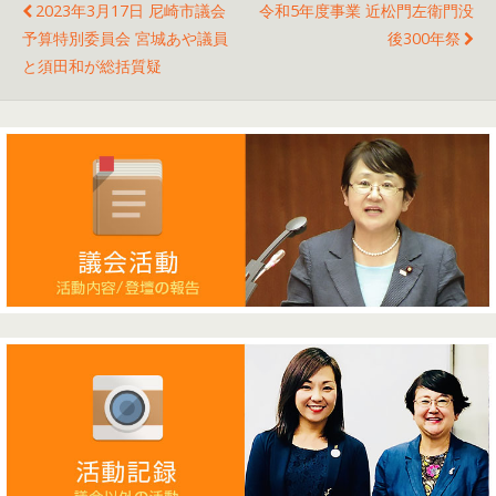
2023年3月17日 尼崎市議会
令和5年度事業 近松門左衛門没
予算特別委員会 宮城あや議員
後300年祭
と須田和が総括質疑