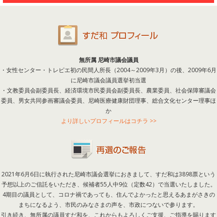
無所属 尼崎市議会議員
・女性センター・トレピエ初の民間人所長（2004～2009年3月）の後、2009年6月
に尼崎市議会議員選挙初当選
・文教委員会副委員長、経済環境市民委員会副委員長、農業委員、社会保障審議会
委員、男女共同参画審議会委員、尼崎医療健康財団理事、総合文化センター理事ほ
か
より詳しいプロフィールはコチラ >>
2021年6月6日に執行された尼崎市議会選挙におきまして、すだ和は3898票という
予想以上のご信託をいただき、候補者55人中9位（定数42）で当選いたしました。
4期目の議員として、コロナ禍であっても、住んでよかったと思えるあまがさきの
まちになるよう、市民のみなさまの声を、市政につないで参ります。
引き続き、無所属の議員すだ和を、これからもよろしくご支援、ご指導を賜ります