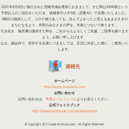
2021年6月6日に執行された尼崎市議会選挙におきまして、すだ和は3898票という
予想以上のご信託をいただき、候補者55人中9位（定数42）で当選いたしました。
4期目の議員として、コロナ禍であっても、住んでよかったと思えるあまがさきの
まちになるよう、市民のみなさまの声を、市政につないで参ります。
引き続き、無所属の議員すだ和を、これからもよろしくご支援、ご指導を賜ります
よう、お願い申し上げます。
なお、議会内で、所存する会派につきましては、正式に決定した後に、ご報告いた
します。
ホームページ
http://suda-mutsumi.com
お問い合わせ
お問い合わせは、
専用メールフォーム
よりお送りください。
公式フェイスブック
http://www.facebook.com/sudamutsumi
© Copyright 2013 suda-mutsumi.com . All Rights Reserved.