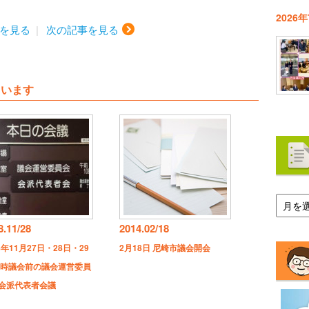
2026
を見る
次の記事を見る
ています
ア
ー
カ
8.11/28
2014.02/18
イ
ブ
8年11月27日・28日・29
2月18日 尼崎市議会開会
臨時議会前の議会運営委員
会派代表者会議