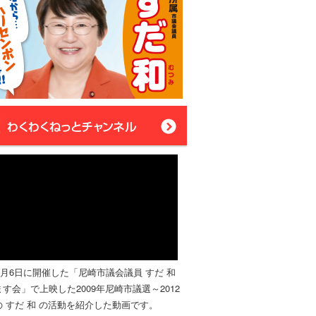
年4月6日に開催した「尼崎市議会議員 すだ 和
す会」で上映した2009年尼崎市議選～2012
 すだ 和 の活動を紹介した動画です。