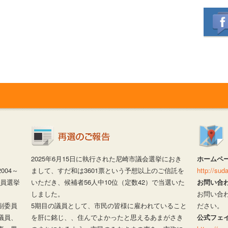
2025年6月15日に執行された尼崎市議会選挙におき
ホームペ
04～
まして、すだ和は3601票という予想以上のご信託を
http://su
議員選挙
いただき、候補者56人中10位（定数42）で当選いた
お問い合
しました。
お問い合
副委員
5期目の議員として、市民の皆様に雇われていること
ださい。
議員、
を肝に銘じ、、住んでよかったと思えるあまがさき
公式フェ