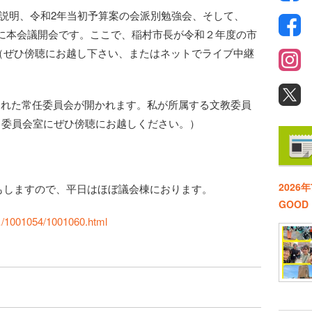
説明、令和2年当初予算案の会派別勉強会、そして、
1日に本会議開会です。ここで、稲村市長が令和２年度の市
（ぜひ傍聴にお越し下さい、またはネットでライブ中継
託された常任委員会が開かれます。私が所属する文教委員
。（委員会室にぜひ傍聴にお越しください。）
2026
もしますので、平日はほぼ議会棟におります。
GOO
k…/1001054/1001060.html